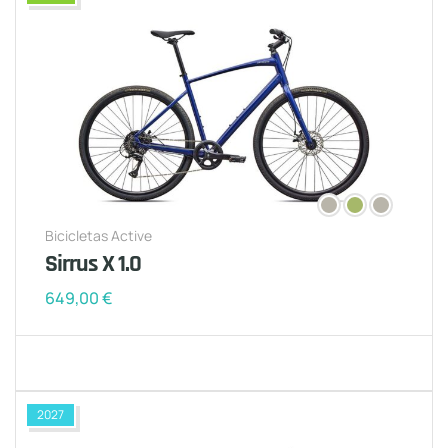
Bicicletas Active
Sirrus X 1.0
649,00
€
2027