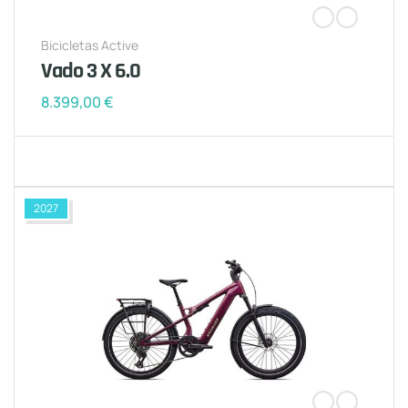
Bicicletas Active
Vado 3 X 6.0
8.399,00
€
2027