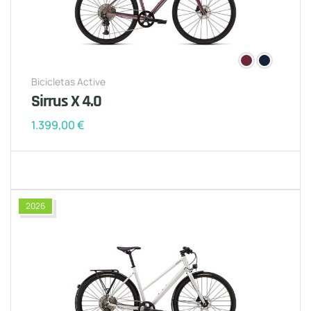
Bicicletas Active
Sirrus X 4.0
1.399,00
€
2026