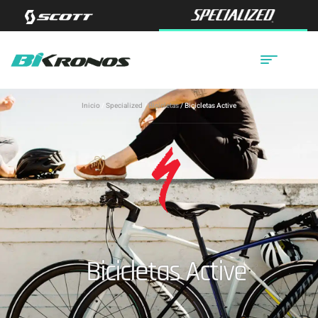
Inicio
/
Specialized
/
Bicicletas
/ Bicicletas Active
Bicicletas Active