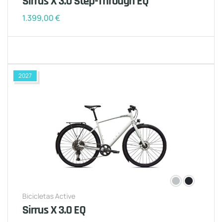
Sirrus X 3.0 Step-Through EQ
1.399,00
€
2027
Bicicletas Active
Sirrus X 3.0 EQ