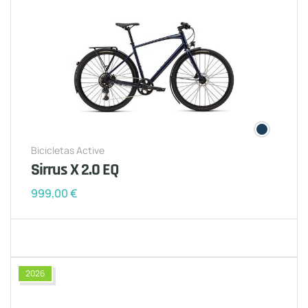
Bicicletas Active
Sirrus X 2.0 EQ
999,00
€
2026