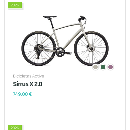
2026
Bicicletas Active
Sirrus X 2.0
749,00
€
2026