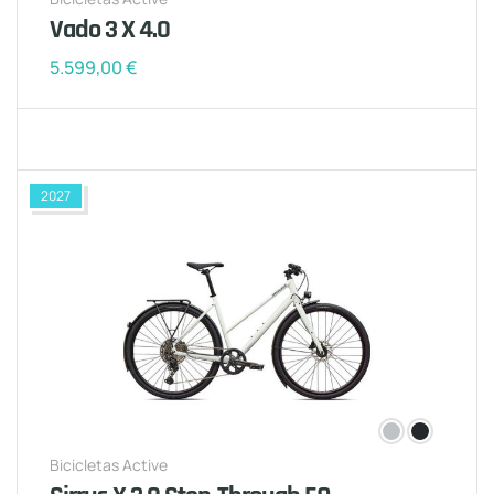
Vado 3 X 4.0
5.599,00
€
2027
Bicicletas Active