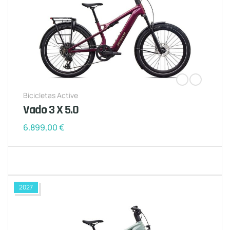
Bicicletas Active
Vado 3 X 5.0
6.899,00
€
2027