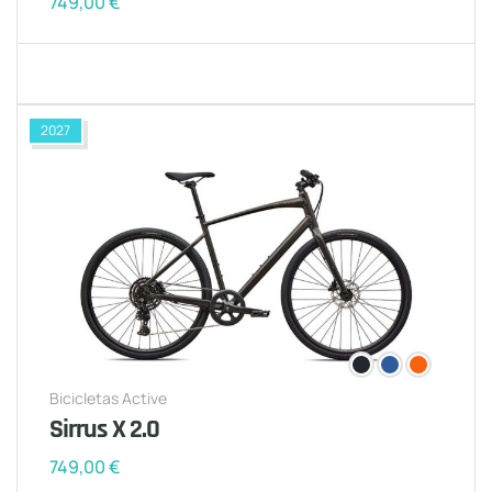
749,00
€
2027
Bicicletas Active
Sirrus X 2.0
749,00
€