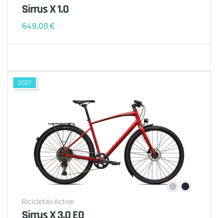
Sirrus X 1.0
649,00
€
2027
Bicicletas Active
Sirrus X 3.0 EQ