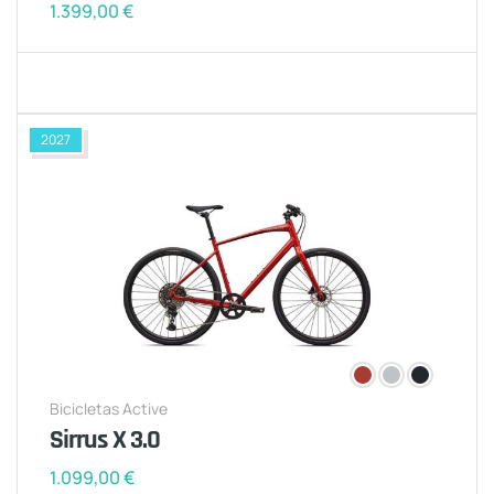
1.399,00
€
2027
Bicicletas Active
Sirrus X 3.0
1.099,00
€