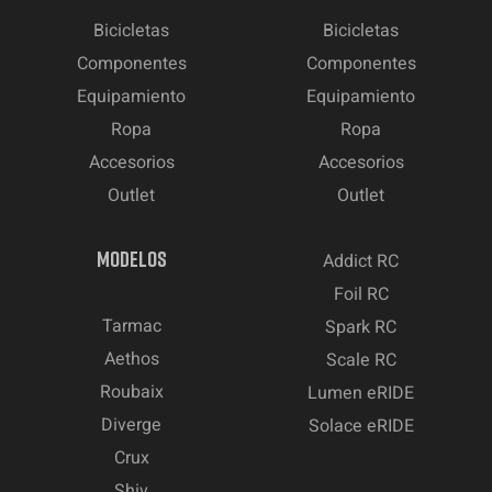
Bicicletas
Bicicletas
Componentes
Componentes
Equipamiento
Equipamiento
Ropa
Ropa
Accesorios
Accesorios
Outlet
Outlet
MODELOS
Addict RC
Foil RC
Tarmac
Spark RC
Aethos
Scale RC
Roubaix
Lumen eRIDE
Diverge
Solace eRIDE
Crux
Shiv