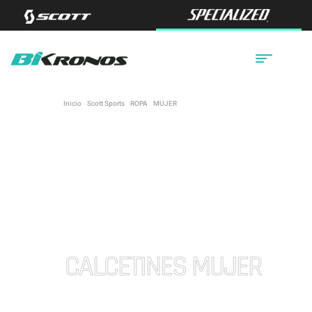
Inicio
/
Scott Sports
/
ROPA
/
MUJER
/ CALCETINES MUJER
CALCETINES MUJER