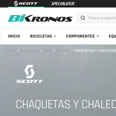
INICIO
BICICLETAS
COMPONENTES
EQU
Inicio
/
Scott Sports
/
ROPA
/
HOMBRE
/ CHAQUETAS Y CHALECO
CHAQUETAS Y CHALE