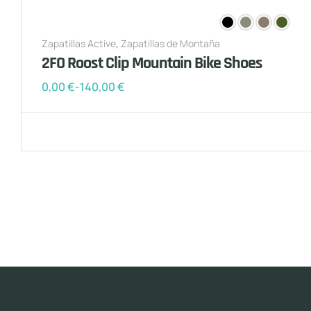
Zapatillas Active
,
Zapatillas de Montaña
2FO Roost Clip Mountain Bike Shoes
0,00
€
-
140,00
€