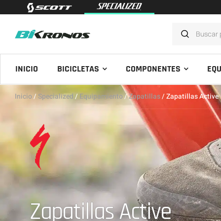
INICIO
BICICLETAS
COMPONENTES
EQU
Inicio
/
Specialized
/
Equipamiento
/
Zapatillas
/ Zapatillas Active
Zapatillas Active