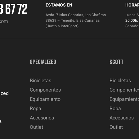
3 67 72
ESTAMOS EN
HORAR
Avda. 7 Islas Canarias, Las Chafiras
Lunes- 
.com
38639 – Tenerife, Islas Canarias
20.00h.
(Junto a InterSport)
Sábado
SPECIALIZED
SCOTT
Bicicletas
Bicicletas
Componentes
Componente
ized
Equipamiento
Equipamient
Ropa
Ropa
Accesorios
Accesorios
s
Outlet
Outlet