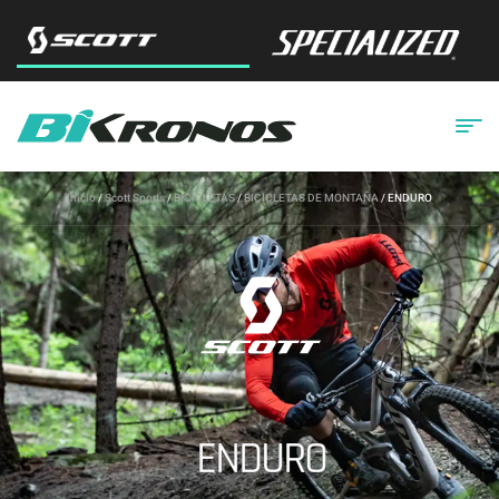
Inicio
/
Scott Sports
/
BICICLETAS
/
BICICLETAS DE MONTAÑA
/ ENDURO
ENDURO