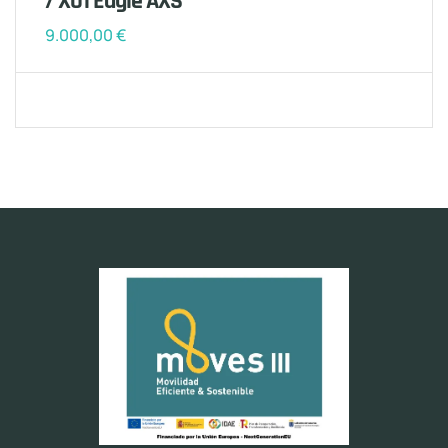
/ X01 Eagle AXS
9.000,00
€