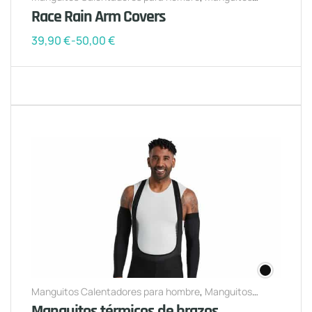
Calentadores para mujer
Race Rain Arm Covers
39,90
€
-
50,00
€
Manguitos Calentadores para hombre
,
Manguitos
Calentadores para mujer
Manguitos térmicos de brazos