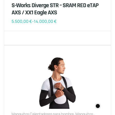
S-Works Diverge STR – SRAM RED eTAP
AXS / XX1 Eagle AXS
5.500,00
€
-
14.000,00
€
Manguitos Calentadores para hombre
,
Manguitos