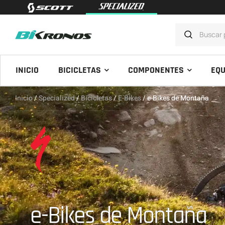
INICIO
BICICLETAS
COMPONENTES
EQU
Inicio
/
Specialized
/
Bicicletas
/
E-Bikes
/ e-Bikes de Montaña
e-Bikes de Montaña