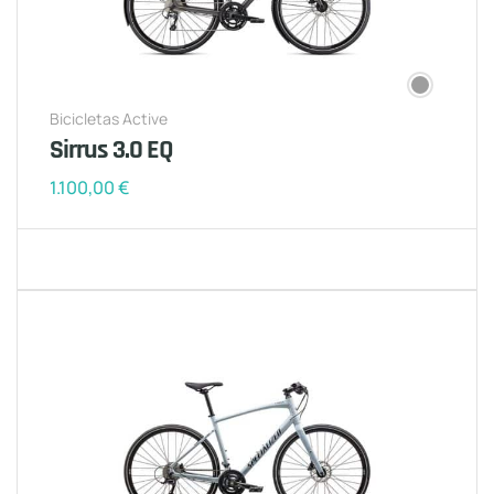
Bicicletas Active
Sirrus 3.0 EQ
1.100,00
€