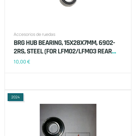
Accesorios de ruedas
BRG HUB BEARING, 15X28X7MM, 6902-
2RS, STEEL (FOR LFM02/LFM03 REAR
HUBS)
10,00
€
2024