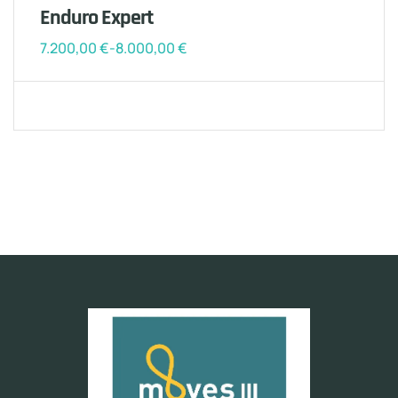
Enduro Expert
7.200,00
€
-
8.000,00
€