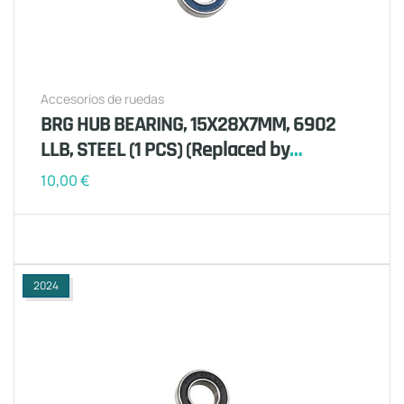
Accesorios de ruedas
BRG HUB BEARING, 15X28X7MM, 6902
LLB, STEEL (1 PCS) (Replaced by
S130600003)
10,00
€
2024