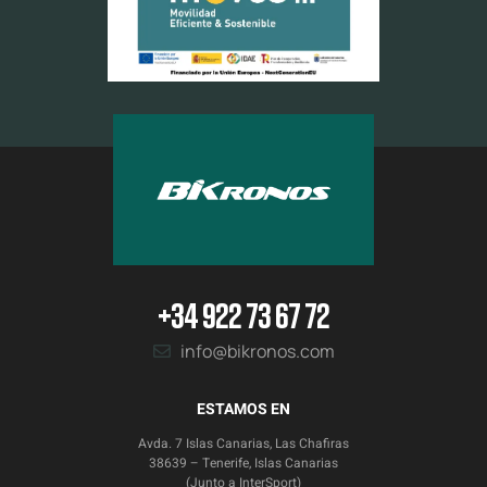
+34 922 73 67 72
info@bikronos.com
ESTAMOS EN
Avda. 7 Islas Canarias, Las Chafiras
38639 – Tenerife, Islas Canarias
(Junto a InterSport)