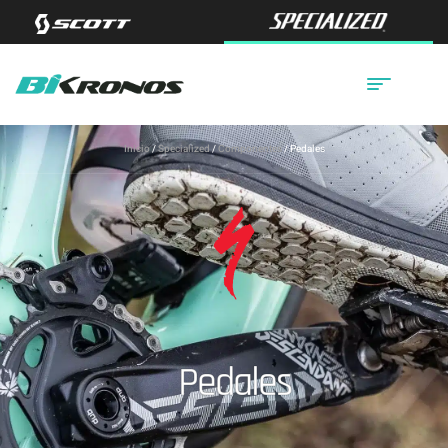
Inicio
/
Specialized
/
Componentes
/ Pedales
Pedales