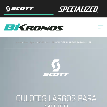
Inicio
/
Scott Sports
/
ROPA
/
MUJER
/ CULOTES LARGOS PARA MUJER
CULOTES LARGOS PARA