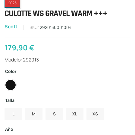
2025
CULOTTE WS GRAVEL WARM +++
Scott
SKU:
2920130001004
179,90
€
Modelo: 292013
Color
Talla
L
M
S
XL
XS
Año