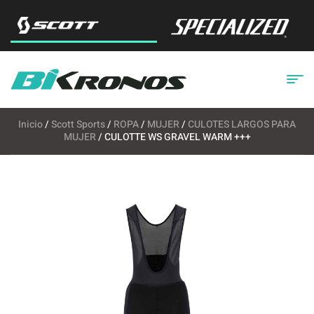
Inicio
/
Scott Sports
/
ROPA
/
MUJER
/
CULOTES LARGOS PARA
MUJER
/ CULOTTE WS GRAVEL WARM +++