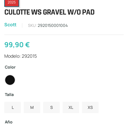
2025
CULOTTE WS GRAVEL W/O PAD
Scott
SKU:
2920150001004
99,90
€
Modelo: 292015
Color
Talla
L
M
S
XL
XS
Año