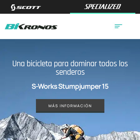
Una bicicleta para dominar todos los
senderos
S-Works Stumpjumper 15
MÁS INFORMACIÓN