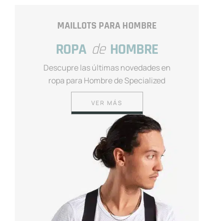
MAILLOTS PARA HOMBRE
ROPA
de
HOMBRE
Descupre las últimas novedades en
ropa para Hombre de Specialized
VER MÁS