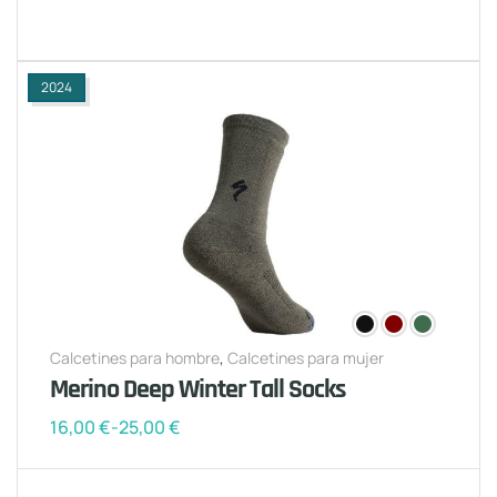
2024
Calcetines para hombre
,
Calcetines para mujer
Merino Deep Winter Tall Socks
16,00
€
-
25,00
€