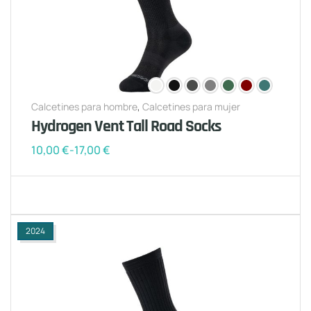
Calcetines para hombre
,
Calcetines para mujer
Hydrogen Vent Tall Road Socks
10,00
€
-
17,00
€
2024