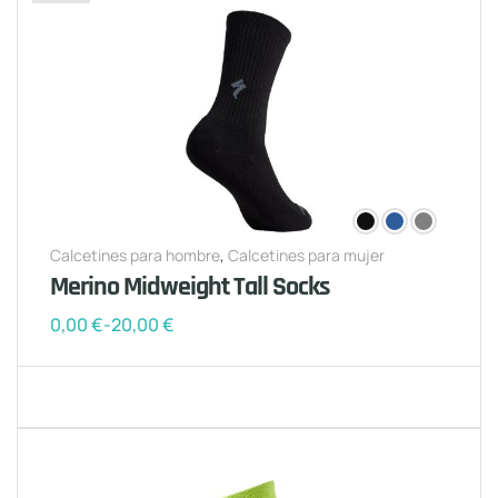
Calcetines para hombre
,
Calcetines para mujer
Merino Midweight Tall Socks
0,00
€
-
20,00
€