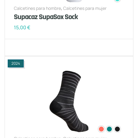
Calcetines para hombre
,
Calcetines para mujer
Supacaz SupaSox Sock
15,00
€
2024