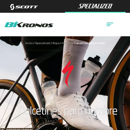
Inicio
/
Specialized
/
Ropa
/
Hombre
/ Calcetines para hombre
Calcetines para hombre