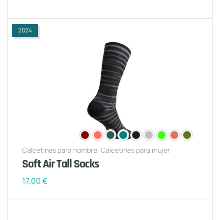
2024
Calcetines para hombre
,
Calcetines para mujer
Soft Air Tall Socks
17,00
€