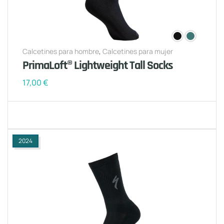
Calcetines para hombre
,
Calcetines para mujer
PrimaLoft® Lightweight Tall Socks
17,00
€
2024