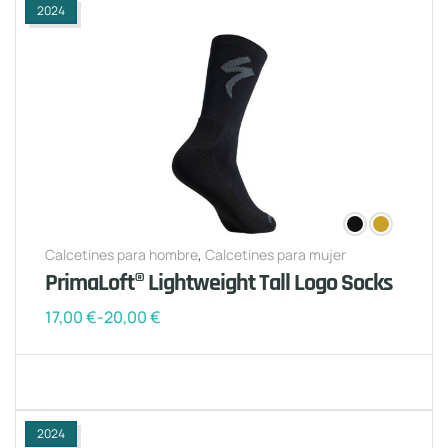
2024
Calcetines para hombre
,
Calcetines para mujer
PrimaLoft® Lightweight Tall Logo Socks
17,00
€
-
20,00
€
2024