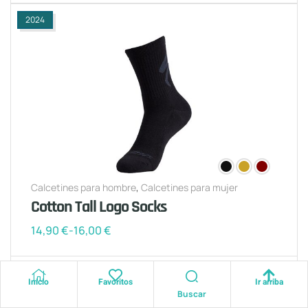
2024
Calcetines para hombre
,
Calcetines para mujer
Cotton Tall Logo Socks
14,90
€
-
16,00
€
Inicio
Favoritos
Ir arriba
Buscar