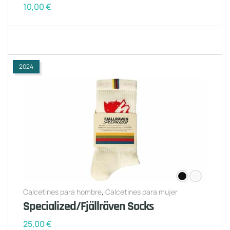
10,00
€
2024
Calcetines para hombre
,
Calcetines para mujer
Specialized/Fjällräven Socks
25,00
€