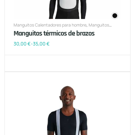
Manguitos Calentadores para hombre
,
Manguitos
Calentadores para mujer
Manguitos térmicos de brazos
30,00
€
-
35,00
€