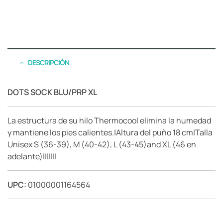
DESCRIPCIÓN
DOTS SOCK BLU/PRP XL
La estructura de su hilo Thermocool elimina la humedad
y mantiene los pies calientes.|Altura del puño 18 cm|Talla
Unisex S (36-39), M (40-42), L (43-45)and XL (46 en
adelante)|||||||
UPC:
01000001164564