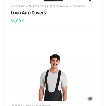
Manguitos Calentadores para hombre
,
Manguitos
Calentadores para mujer
Logo Arm Covers
30,00
€
Primera Capa para hombre