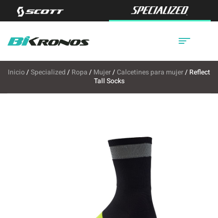
Inicio
/
Specialized
/
Ropa
/
Mujer
/
Calcetines para mujer
/ Reflect
Tall Socks