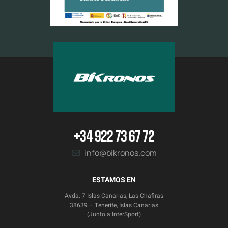
+34 922 73 67 72
info@bikronos.com
ESTAMOS EN
Avda. 7 Islas Canarias, Las Chafiras
38639 – Tenerife, Islas Canarias
(Junto a InterSport)