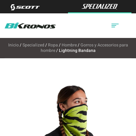
Inicio
/
Specialized
/
Ropa
/
Hombre
/
Gorros y Accesorios para
hombre
/ Lightning Bandana