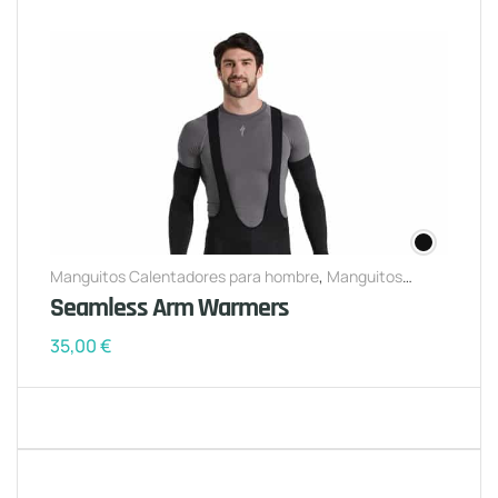
Manguitos Calentadores para hombre
,
Manguitos
Calentadores para mujer
Seamless Arm Warmers
35,00
€