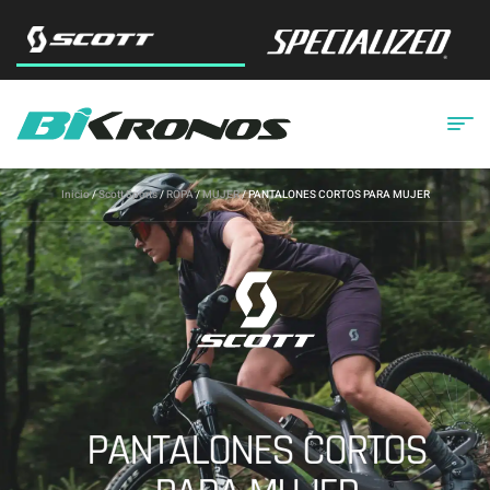
Inicio
/
Scott Sports
/
ROPA
/
MUJER
/ PANTALONES CORTOS PARA MUJER
PANTALONES CORTOS