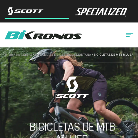
Inicio
/
Scott Sports
/
BICICLETAS
/
BICICLETAS DE MONTAÑA
/ BICICLETAS DE MTB MUJER
BICICLETAS DE MTB