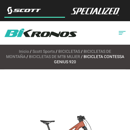
Inicio
/
Scott Sports
/
BICICLETAS
/
BICICLETAS DE
MONTAÑA
/
BICICLETAS DE MTB MUJER
/ BICICLETA CONTESSA
GENIUS 920