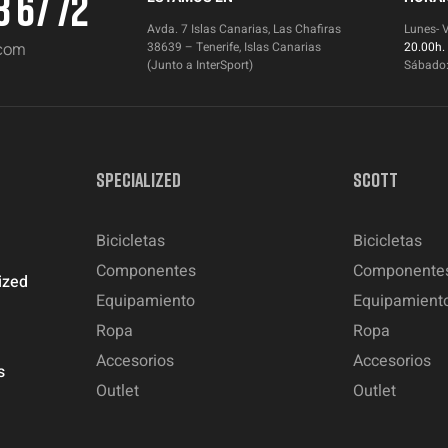
3 67 72
Avda. 7 Islas Canarias, Las Chafiras
Lunes- 
.com
38639 – Tenerife, Islas Canarias
20.00h.
(Junto a InterSport)
Sábado
SPECIALIZED
SCOTT
Bicicletas
Bicicletas
Componentes
Componente
ized
Equipamiento
Equipamient
Ropa
Ropa
Accesorios
Accesorios
s
Outlet
Outlet