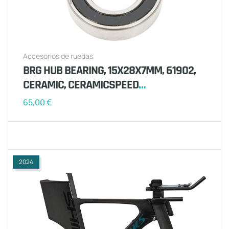
Accesorios de ruedas
BRG HUB BEARING, 15X28X7MM, 61902,
CERAMIC, CERAMICSPEED
(HSBXXX00N3238S) (1 PCS)
65,00
€
2024