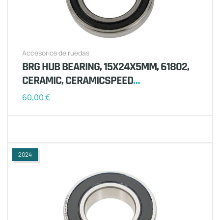
Accesorios de ruedas
BRG HUB BEARING, 15X24X5MM, 61802,
CERAMIC, CERAMICSPEED
(HSBXXX00N3240S) (1 PCS)
60,00
€
2024