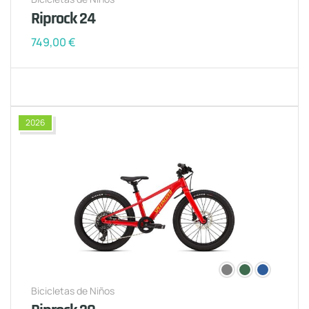
Riprock 24
749,00
€
2026
Bicicletas de Niños