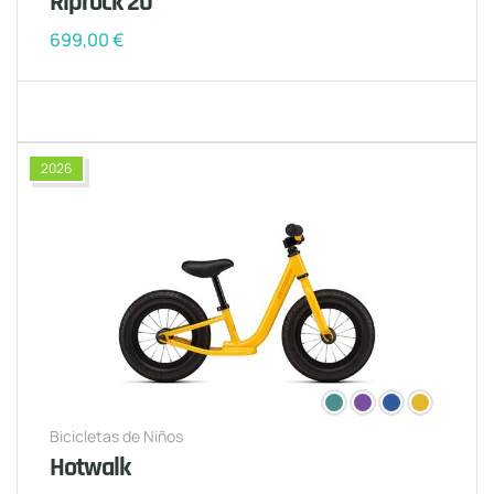
Riprock 20
699,00
€
2026
Bicicletas de Niños
Hotwalk