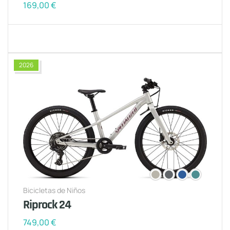
169,00
€
2026
Bicicletas de Niños
Riprock 24
749,00
€