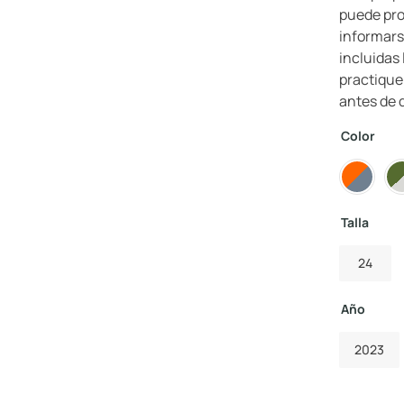
puede pro
informarse
incluidas 
practique
antes de 
Color
Talla
24
Año
2023