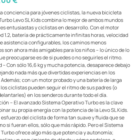
a conciencia para jóvenes ciclistas, la nueva bicicleta
 Turbo Levo SL Kids combina lo mejor de ambos mundos
es entusiastas y ciclistas en desarrollo. Con el motor
d 1.2, batería de prácticamente infinitas horas, velocidad
 de asistencia configurables, los caminos menos
os son ahora más amigables para los niños – lo único de lo
ue preocuparse es de si puedes o no seguirles el ritmo.
 – Con sólo 16,6 kg y mucha potencia, desaparece debajo
dejando nada más que divertidas experiencias en los
 Además; con un motor probado y una batería de larga
los ciclistas pueden seguir el ritmo de sus padres (o
elantarles) en los senderos durante todo el día.
ción – El avanzado Sistema Operativo Turbo es la clave
nar su propia energía con la potencia de la Levo SL Kids.
 esfuerzo del ciclista de forma tan suave y fluida que se
o si fueran ellos, sólo que más rápido. Pero el Sistema
 Turbo ofrece algo más que potencia y autonomía;