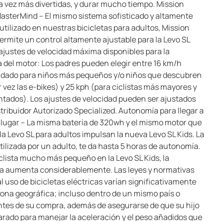
a vez más divertidas, y durar mucho tiempo. Mission
asterMind – El mismo sistema sofisticado y altamente
utilizado en nuestras bicicletas para adultos, Mission
permite un control altamente ajustable para la Levo SL
 ajustes de velocidad máxima disponibles para la
a del motor: Los padres pueden elegir entre 16 km/h
dado para niños más pequeños y/o niños que descubren
 vez las e-bikes) y 25 kph (para ciclistas más mayores y
tados). Los ajustes de velocidad pueden ser ajustados
stribuidor Autorizado Specialized. Autonomía para llegar a
 lugar – La misma batería de 320wh y el mismo motor que
la Levo SL para adultos impulsan la nueva Levo SL Kids. La
tilizada por un adulto, te da hasta 5 horas de autonomía.
clista mucho más pequeño en la Levo SL Kids, la
 aumenta considerablemente. Las leyes y normativas
al uso de bicicletas eléctricas varían significativamente
zona geográfica; incluso dentro de un mismo país o
ntes de su compra, además de asegurarse de que su hijo
arado para manejar la aceleración y el peso añadidos que