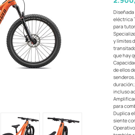
Diseñada 
eléctrica
para tutor
Specialize
y límites
transitad
que hay q
Capacidad
de ellos 
senderos.
duración; 
incluso ad
Amplifica
para combi
Duplica el
siente com
Operativo