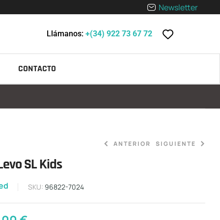
Newsletter
Llámanos:
+(34) 922 73 67 72
CONTACTO
ANTERIOR
SIGUIENTE
Levo SL Kids
500,00
€
zed
7.900,00
€
SKU:
96822-7024
,00
€