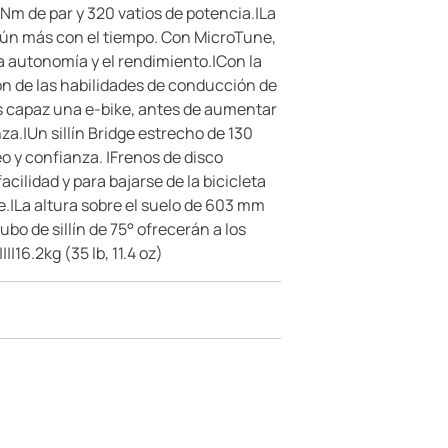
 Nm de par y 320 vatios de potencia.|La
 aún más con el tiempo. Con MicroTune,
la autonomía y el rendimiento.|Con la
ión de las habilidades de conducción de
es capaz una e-bike, antes de aumentar
a.|Un sillín Bridge estrecho de 130
 y confianza. |Frenos de disco
cilidad y para bajarse de la bicicleta
.|La altura sobre el suelo de 603 mm
bo de sillín de 75° ofrecerán a los
|16.2kg (35 lb, 11.4 oz)