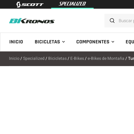
INICIO
BICICLETAS
COMPONENTES
EQU
Inicio
/
Specialized
/
Bicicletas
/
E-Bikes
/
e-Bikes de Montaña
/ Tu