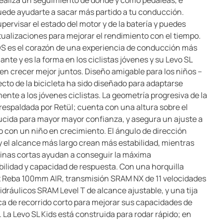
ealiza un seguimiento de dónde y cómo pedaleas, e
uede ayudarte a sacar más partido a tu conducción.
pervisar el estado del motor y de la batería y puedes
ctualizaciones para mejorar el rendimiento con el tiempo.
OS es el corazón de una experiencia de conducción más
nte y es la forma en los ciclistas jóvenes y su Levo SL
en crecer mejor juntos. Diseño amigable para los niños –
cto de la bicicleta ha sido diseñado para adaptarse
ente a los jóvenes ciclistas. La geometría progresiva de la
 respaldada por Retül; cuenta con una altura sobre el
ucida para mayor mayor confianza, y asegura un ajuste a
zo con un niño en crecimiento. El ángulo de dirección
y el alcance más largo crean más estabilidad, mientras
ainas cortas ayudan a conseguir la máxima
ilidad y capacidad de respuesta. Con una horquilla
Reba 100mm AIR, transmisión SRAM NX de 11 velocidades
idráulicos SRAM Level T de alcance ajustable, y una tija
ca de recorrido corto para mejorar sus capacidades de
 La Levo SL Kids está construida para rodar rápido; en