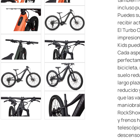
también r
incluso p
Puedes su
recibir a
El Turbo 
impresiona
Kids pued
Cada aspe
perfectam
bicicleta,
suelo red
largo pla
reducido 
que las v
maniobrab
RockShox 
y frenos h
telescópi
descenso.