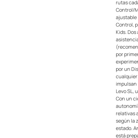
rutas cad
Control/M
ajustable 
Control, 
Kids. Dos
asistenci
(recomen
por primer
experimen
por un Di
cualquier
impulsan 
Levo SL, u
Con un ci
autonomía
relativas 
según la 
estado. A
está prep