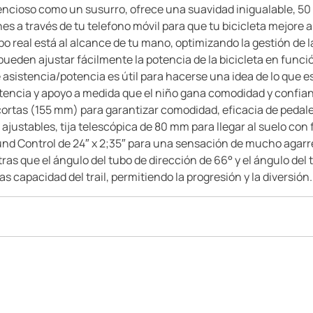
ilencioso como un susurro, ofrece una suavidad inigualable, 50
s a través de tu telefono móvil para que tu bicicleta mejore
po real está al alcance de tu mano, optimizando la gestión de 
 pueden ajustar fácilmente la potencia de la bicicleta en func
e asistencia/potencia es útil para hacerse una idea de lo que 
tencia y apoyo a medida que el niño gana comodidad y confianz
ortas (155 mm) para garantizar comodidad, eficacia de pedaleo
ustables, tija telescópica de 80 mm para llegar al suelo con fa
d Control de 24″ x 2;35″ para una sensación de mucho agarre
 que el ángulo del tubo de dirección de 66° y el ángulo del tu
 capacidad del trail, permitiendo la progresión y la diversión.|||