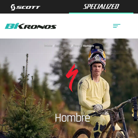
Inicio
/
Specialized
/
Ropa
/ Hombre
Hombre