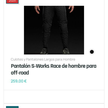
2025
Culotes y Pantalones Largos para Hombre
Pantalón S‑Works Race de hombre para
off‑road
259,00
€