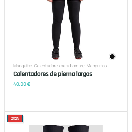
Manguitos Calentadores para hombre
,
Manguitos
Calentadores para mujer
Calentadores de pierna largos
40,00
€
2025