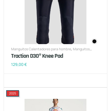
Manguitos Calentadores para hombre
,
Manguitos
Calentadores para mujer
Traction D3O® Knee Pad
129,00
€
2025