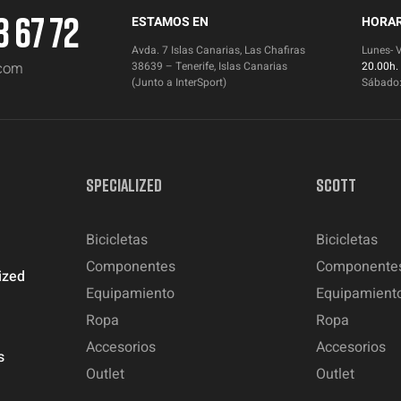
3 67 72
ESTAMOS EN
HORAR
Avda. 7 Islas Canarias, Las Chafiras
Lunes- 
.com
38639 – Tenerife, Islas Canarias
20.00h.
(Junto a InterSport)
Sábado
SPECIALIZED
SCOTT
Bicicletas
Bicicletas
Componentes
Componente
ized
Equipamiento
Equipamient
Ropa
Ropa
Accesorios
Accesorios
s
Outlet
Outlet