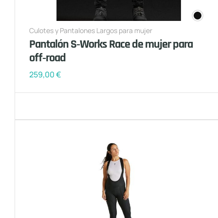
Culotes y Pantalones Largos para mujer
Pantalón S‑Works Race de mujer para
off‑road
259,00
€