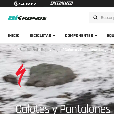
INICIO
BICICLETAS
COMPONENTES
EQU
Inicio
/
Specialized
/
Ropa
/
Mujer
/ Culotes y Pantalones Largos p
Culotes y Pantalones