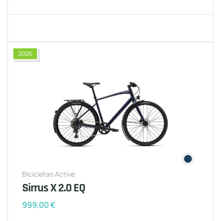
2026
Bicicletas Active
Sirrus X 2.0 EQ
999,00
€