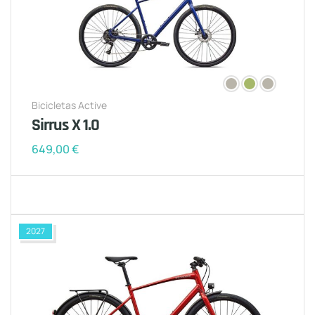
Bicicletas Active
Sirrus X 1.0
649,00
€
2027