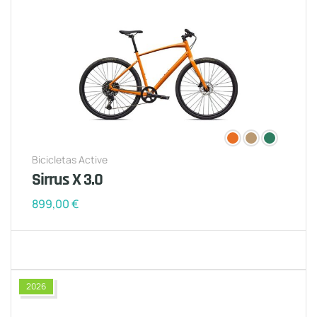
Bicicletas Active
Sirrus X 3.0
899,00
€
2026