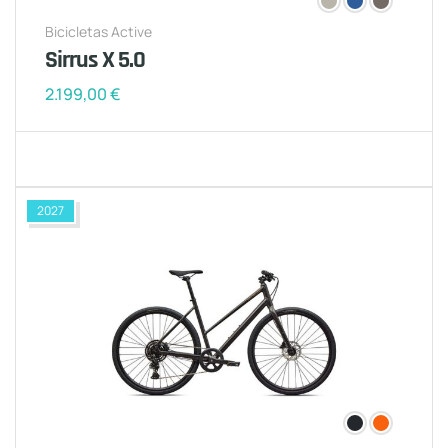
Bicicletas Active
Sirrus X 5.0
2.199,00
€
2027