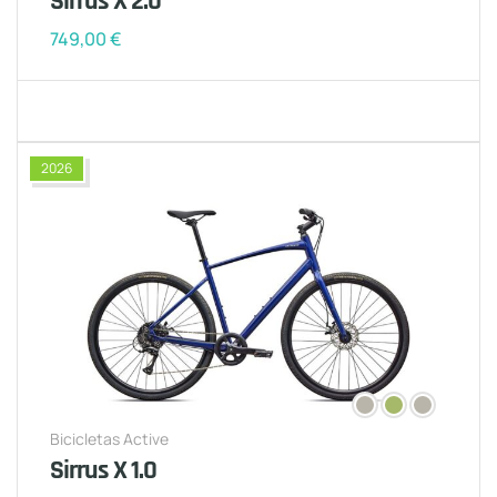
Sirrus X 2.0
749,00
€
2026
Bicicletas Active
Sirrus X 1.0