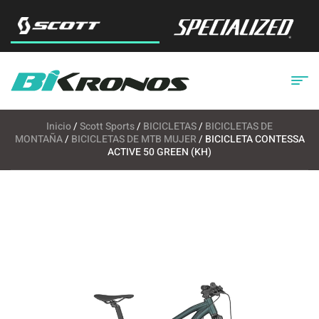
Inicio
/
Scott Sports
/
BICICLETAS
/
BICICLETAS DE
MONTAÑA
/
BICICLETAS DE MTB MUJER
/ BICICLETA CONTESSA
ACTIVE 50 GREEN (KH)