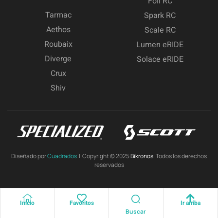
Foil RC
Tarmac
Spark RC
Aethos
Scale RC
Roubaix
Lumen eRIDE
Diverge
Solace eRIDE
Crux
Shiv
Diseñado por
Cuadrados
| Copyright © 2025
Bikronos.
Todos los derechos
reservados
Inicio
Favoritos
Ir arriba
Buscar