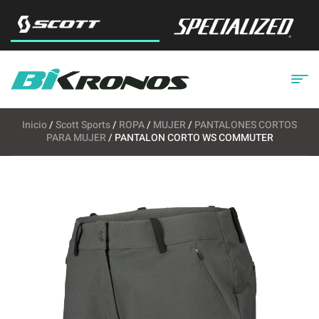
Inicio
/
Scott Sports
/
ROPA
/
MUJER
/
PANTALONES CORTOS
PARA MUJER
/ PANTALON CORTO WS COMMUTER