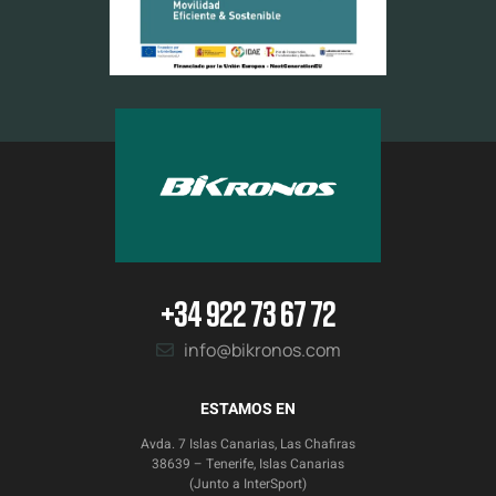
+34 922 73 67 72
info@bikronos.com
ESTAMOS EN
Avda. 7 Islas Canarias, Las Chafiras
38639 – Tenerife, Islas Canarias
(Junto a InterSport)