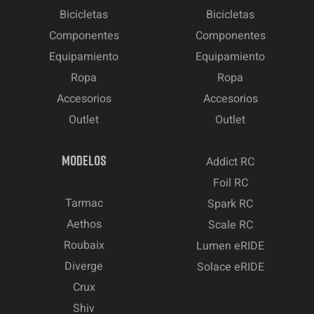
Bicicletas
Bicicletas
Componentes
Componentes
Equipamiento
Equipamiento
Ropa
Ropa
Accesorios
Accesorios
Outlet
Outlet
MODELOS
Addict RC
Foil RC
Tarmac
Spark RC
Aethos
Scale RC
Roubaix
Lumen eRIDE
Diverge
Solace eRIDE
Crux
Shiv