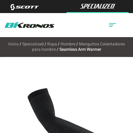
Inicio
/
Specialized
/
Ropa
/
Hombre
/
Manguitos Calentadores
para hombre
/ Seamless Arm Warmer