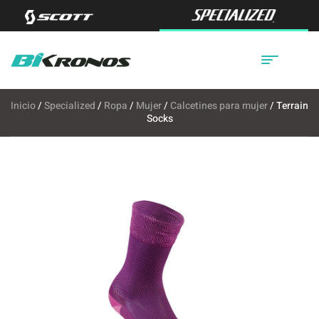
Inicio
/
Specialized
/
Ropa
/
Mujer
/
Calcetines para mujer
/ Terrain
Socks