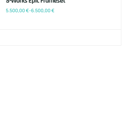
S-Works Epic Frameset
5.500,00
€
-
6.500,00
€