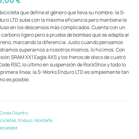
 bicicleta que define el género que lleva su nombre: la S-
uro LTD sube con la máxima eficiencia pero mantiene la
luso en los descensos más complicados. Cuenta con un
 carbono ligero pero a prueba de bombas que se adapta al
erreno, marcando la diferencia. Justo cuando pensamos
dríamos superarnos a nosotros mismos, lo hicimos. Con
isión SRAM XX1 Eagle AXS y los frenos de disco de cuatro
Code RSC, lo último en suspensión de RockShox y todo lo
primera línea; la S-Works Enduro LTD es simplemente tan
mo es posible.
Cross Country
icicletas
,
Enduro
,
Montaña
ecialized