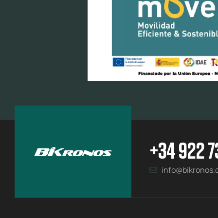
+34 922 7
info@bikronos