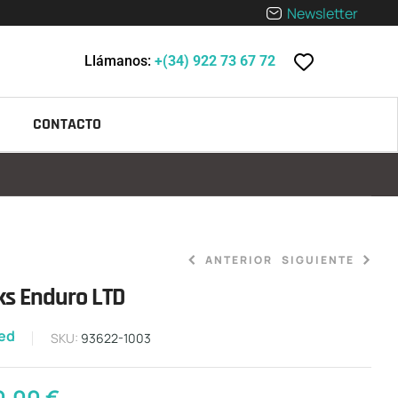
Newsletter
Llámanos:
+(34) 922 73 67 72
CONTACTO
ANTERIOR
SIGUIENTE
s Enduro LTD
1.599,00
€
zed
12.500,00
€
SKU:
93622-1003
0,00
€