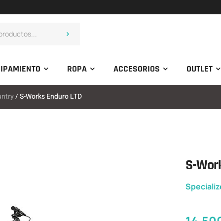
IPAMIENTO
ROPA
ACCESORIOS
OUTLET
untry
/ S-Works Enduro LTD
S-Work
Speciali
14.50