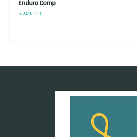
Enduro Comp
5.249,00
€