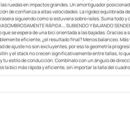
e las ruedas en impactos grandes. Un amortiguador posicionado
ón de confianza a altas velocidades. La rigidez equilibrada de
 trasera siguiendo como si estuviera sobre railes. Suma todo y 
ños.|ASOMBROSAMENTE RÁPIDA … SUBIENDO Y BAJANDO SENDEROS
que se espera de una bici orientada a las bajadas. Gracias a 
blemente eficiente, ¿el resultado final? Menos balanceo. Má
d de ajuste no son excluyentes, por eso la geometría progres
sillín y el stack no crecen significativamente entre tallas, lo 
a y tu estilo de conducción. Combínalo con un ángulo de direcc
s la bici más rápida y eficiente, sin importar la talla del cuadro.||