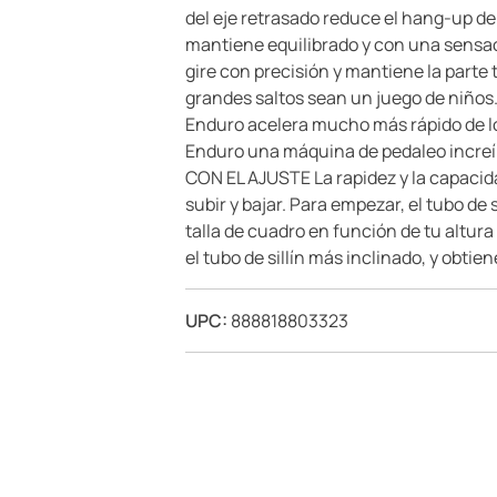
del eje retrasado reduce el hang-up d
mantiene equilibrado y con una sensaci
gire con precisión y mantiene la parte
grandes saltos sean un juego de ni
Enduro acelera mucho más rápido de lo 
Enduro una máquina de pedaleo increí
CON EL AJUSTE La rapidez y la capacida
subir y bajar. Para empezar, el tubo de 
talla de cuadro en función de tu altur
el tubo de sillín más inclinado, y obtiene
UPC:
888818803323