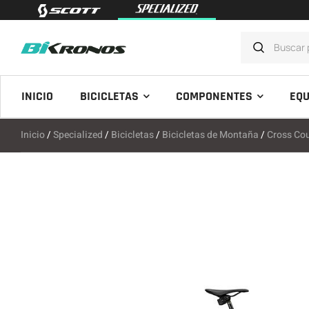
INICIO
BICICLETAS
COMPONENTES
EQU
Inicio
/
Specialized
/
Bicicletas
/
Bicicletas de Montaña
/
Cross Co