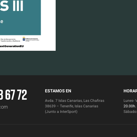
3 67 72
ESTAMOS EN
HORAR
Avda. 7 Islas Canarias, Las Chafiras
Lunes- 
.com
38639 – Tenerife, Islas Canarias
20.00h.
(Junto a InterSport)
Sábado