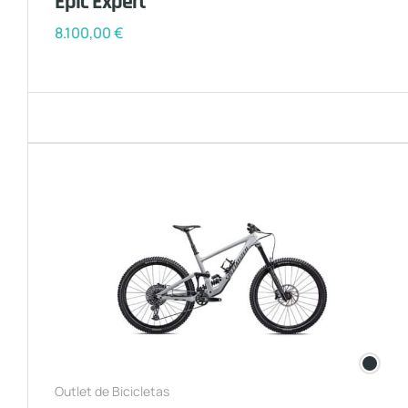
Epic Expert
8.100,00
€
Outlet de Bicicletas