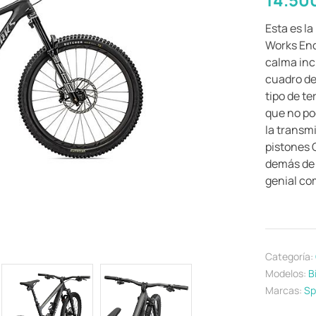
Esta es la
Works End
calma inc
cuadro de
tipo de t
que no po
la transm
pistones 
demás de 
genial co
Categoría:
Modelos:
B
Marcas:
Sp