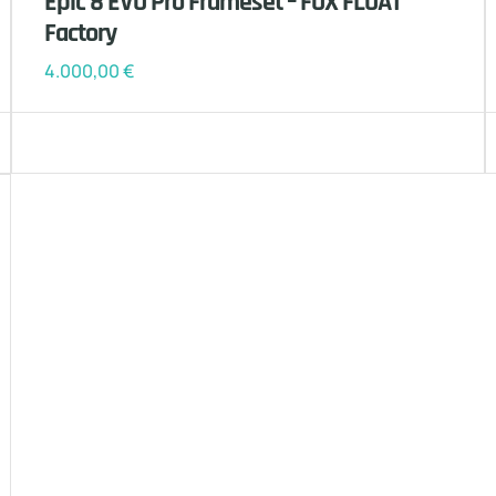
Epic 8 EVO Pro Frameset – FOX FLOAT
Factory
4.000,00
€