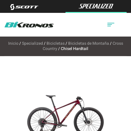
Inicio
/
Specialized
/
Bicicletas
/
Bicicletas de Montaña
/
Cross
Country
/ Chisel Hardtail