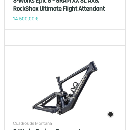
S-Works Epic 8 – SRAM XX SL AXS,
RockShox Ultimate Flight Attendant
14.500,00
€
Cuadros de Montaña