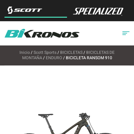
Inicio
/
Scott Sports
/
BICICLETAS
/
BICICLETAS DE
MONTAÑA
/
ENDURO
/ BICICLETA RANSOM 910