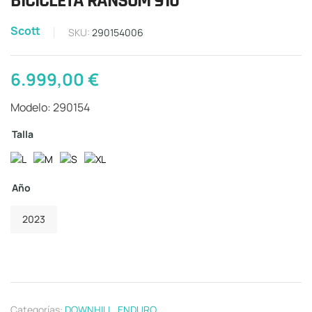
BICICLETA RANSOM 910
Scott
SKU:
290154006
6.999,00
€
Modelo: 290154
Talla
Año
2023
Categorías:
DOWNHILL
,
ENDURO