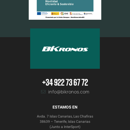
+34 922 73 67 72
info@bikronos.com
ESTAMOS EN
Avda. 7 Islas Canarias, Las Chafiras
38639 – Tenerife, Islas Canarias
(Junto a InterSport)