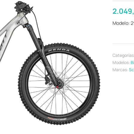
2.049
Modelo: 
Categorías
Modelos:
B
Marcas:
Sc