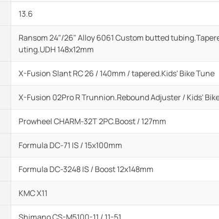
13.6
Ransom 24"/26" Alloy 6061 Custom butted tubing.Tapere
uting.UDH 148x12mm
X-Fusion Slant RC 26 / 140mm / tapered.Kids' Bike Tune
X-Fusion 02Pro R Trunnion.Rebound Adjuster / Kids' Bi
Prowheel CHARM-32T 2PC.Boost / 127mm
Formula DC-71 IS / 15x100mm
Formula DC-3248 IS / Boost 12x148mm
KMC X11
Shimano CS-M5100-11 / 11-51