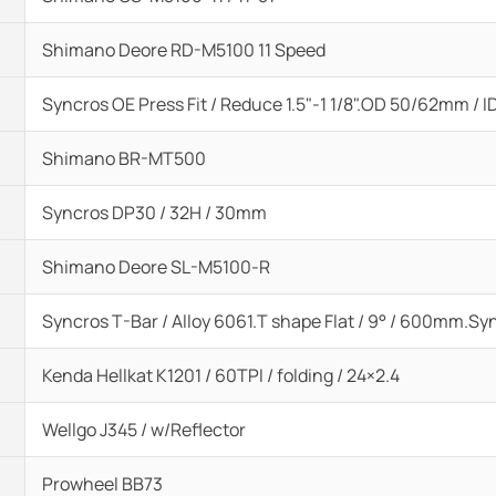
Shimano Deore RD-M5100 11 Speed
Syncros OE Press Fit / Reduce 1.5"-1 1/8".OD 50/62mm /
Shimano BR-MT500
Syncros DP30 / 32H / 30mm
Shimano Deore SL-M5100-R
Syncros T-Bar / Alloy 6061.T shape Flat / 9° / 600mm.Sy
Kenda Hellkat K1201 / 60TPI / folding / 24×2.4
Wellgo J345 / w/Reflector
Prowheel BB73