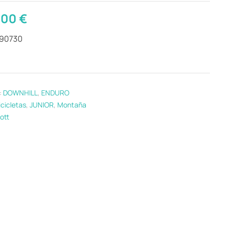
,00
€
290730
:
DOWNHILL
,
ENDURO
icicletas
,
JUNIOR
,
Montaña
ott