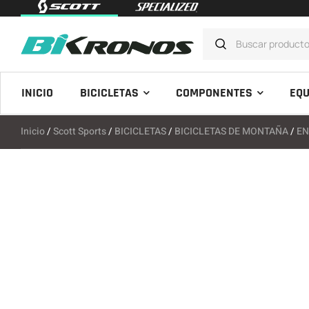
INICIO
BICICLETAS
COMPONENTES
EQU
Inicio
/
Scott Sports
/
BICICLETAS
/
BICICLETAS DE MONTAÑA
/
E