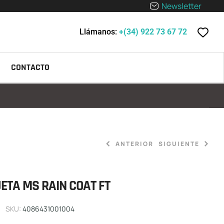
Newsletter
Llámanos:
+(34) 922 73 67 72
CONTACTO
ANTERIOR
SIGUIENTE
ETA MS RAIN COAT FT
229,90
€
119,90
€
SKU:
4086431001004