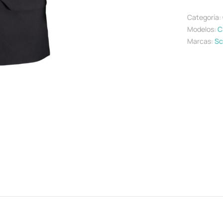
Categoría:
Modelos:
C
Marcas:
Sc