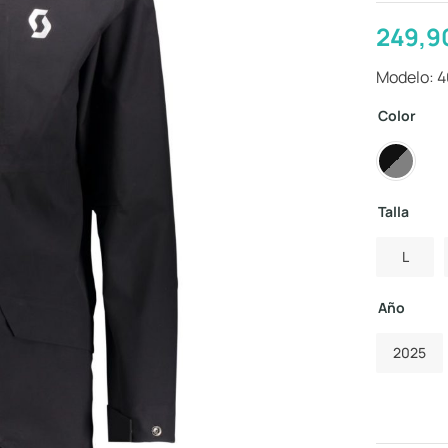
249,9
Modelo: 
Color
Talla
L
Año
2025