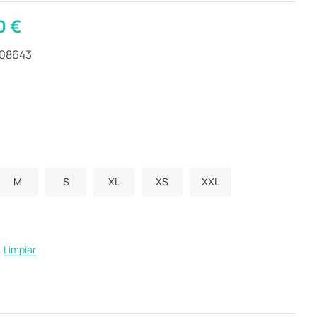
0
€
408643
M
S
XL
XS
XXL
Limpiar