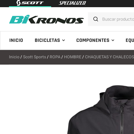
INICIO
BICICLETAS
COMPONENTES
EQU
Inicio
/
Scott Sports
/
ROPA
/
HOMBRE
/
CHAQUETAS Y CHALECO