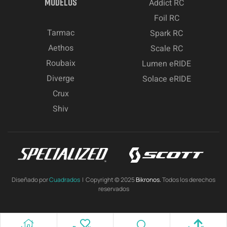
MODELOS
Addict RC
Foil RC
Tarmac
Spark RC
Aethos
Scale RC
Roubaix
Lumen eRIDE
Diverge
Solace eRIDE
Crux
Shiv
Diseñado por
Cuadrados
| Copyright © 2025
Bikronos.
Todos los derechos
reservados