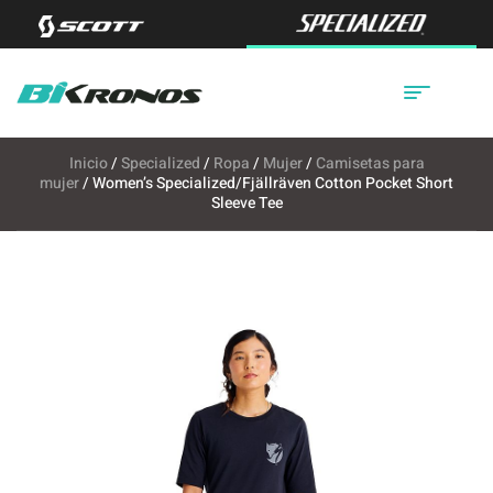
Inicio
/
Specialized
/
Ropa
/
Mujer
/
Camisetas para
mujer
/ Women’s Specialized/Fjällräven Cotton Pocket Short
Sleeve Tee