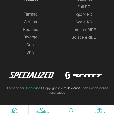
Foil RC
Tarmac
Spark RC
Aethos
Scale RC
Roubaix
Lumen eRIDE
Diverge
Solace eRIDE
Crux
Shiv
Diseñado por
Cuadrados
| Copyright © 2025
Bikronos.
Todos los derechos
reservados
Inicio
Favoritos
Ir arriba