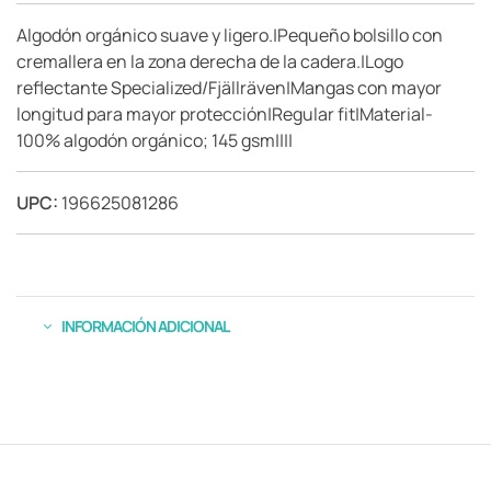
Algodón orgánico suave y ligero.|Pequeño bolsillo con
cremallera en la zona derecha de la cadera.|Logo
reflectante Specialized/Fjällräven|Mangas con mayor
longitud para mayor protección|Regular fit|Material-
100% algodón orgánico; 145 gsm||||
UPC:
196625081286
INFORMACIÓN ADICIONAL