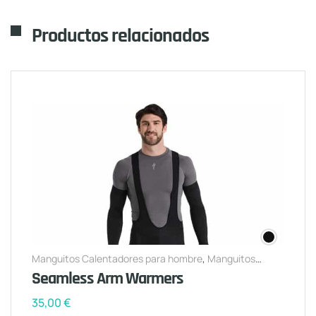
Productos relacionados
Manguitos Calentadores para hombre
,
Manguitos
Calentadores para mujer
Seamless Arm Warmers
35,00
€