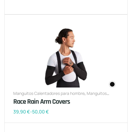
Manguitos Calentadores para hombre
,
Manguitos
Calentadores para mujer
Race Rain Arm Covers
39,90
€
-
50,00
€