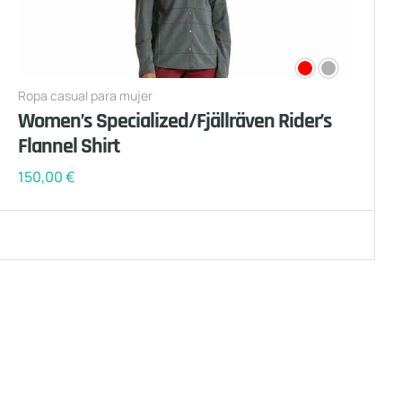
Ropa casual para mujer
Women’s Specialized/Fjällräven Rider’s
Flannel Shirt
150,00
€