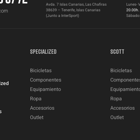
Avda. 7 Islas Canarias, Las Chafiras
Lunes- 
.com
38639 – Tenerife, Islas Canarias
20.00h.
(Junto a InterSport)
Sábado
SPECIALIZED
SCOTT
Bicicletas
Bicicletas
Componentes
Componente
ized
Equipamiento
Equipamient
Ropa
Ropa
Accesorios
Accesorios
s
Outlet
Outlet