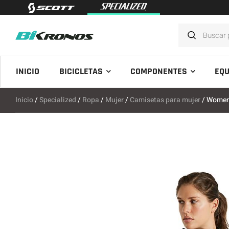
INICIO
BICICLETAS
COMPONENTES
EQU
Inicio
/
Specialized
/
Ropa
/
Mujer
/
Camisetas para mujer
/ Women’