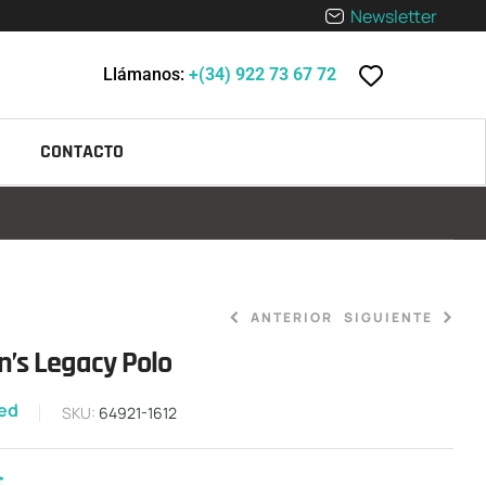
Newsletter
Llámanos:
+(34) 922 73 67 72
CONTACTO
ANTERIOR
SIGUIENTE
’s Legacy Polo
zed
0,00
89,90
€
€
-
65,00
€
SKU:
64921-1612
€