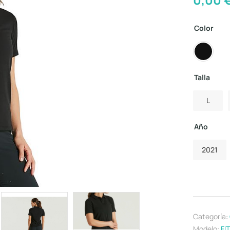
Color
Talla
L
Año
2021
Categoría:
Modelo:
FI