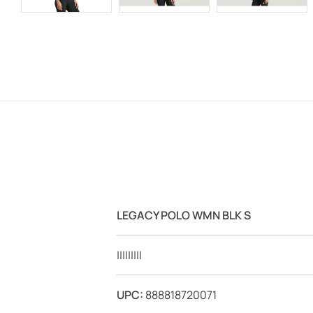
LEGACY POLO WMN BLK S
|||||||||
UPC:
888818720071