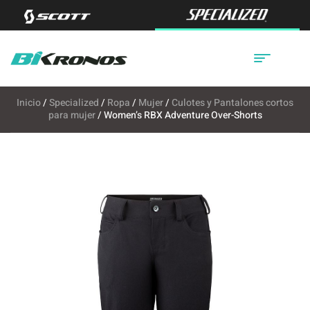
Inicio
/
Specialized
/
Ropa
/
Mujer
/
Culotes y Pantalones cortos
para mujer
/ Women’s RBX Adventure Over-Shorts