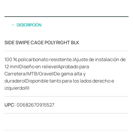
DESCRIPCIÓN
SIDE SWIPE CAGE POLY RIGHT BLK
100 % policarbonato resistente.|Ajuste de instalación de
12 mm|Diseño en relieve|Aprobado para
Carretera/MTB/Gravel|De gama alta y
duradero|Disponible tanto para los lados derecho e
izquierdo||||
UPC:
00682670915527