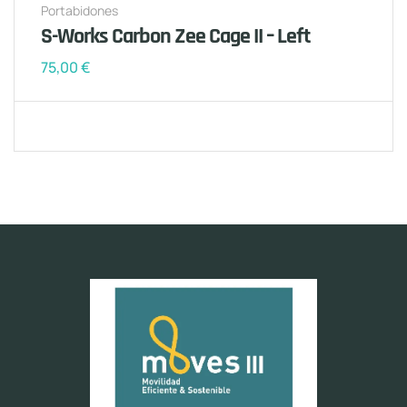
Portabidones
S-Works Carbon Zee Cage II – Left
75,00
€