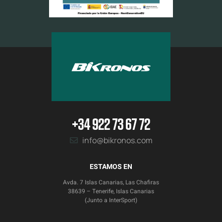
+34 922 73 67 72
info@bikronos.com
ESTAMOS EN
Avda. 7 Islas Canarias, Las Chafiras
38639 – Tenerife, Islas Canarias
(Junto a InterSport)