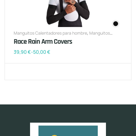
Manguitos Calentadores para hombre
,
Manguitos
Calentadores para mujer
Race Rain Arm Covers
39,90
€
-
50,00
€