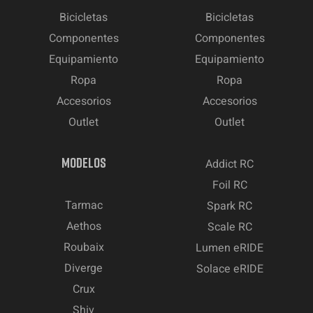
Bicicletas
Bicicletas
Componentes
Componentes
Equipamiento
Equipamiento
Ropa
Ropa
Accesorios
Accesorios
Outlet
Outlet
MODELOS
Addict RC
Foil RC
Tarmac
Spark RC
Aethos
Scale RC
Roubaix
Lumen eRIDE
Diverge
Solace eRIDE
Crux
Shiv