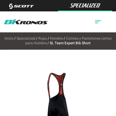
Inicio
/
Specialized
/
Ropa
/
Hombre
/
Culotes y Pantalones cortos
para Hombre
/ SL Team Expert Bib Short