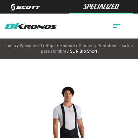
Inicio
/
Specialized
/
Ropa
/
Hombre
/
Culotes y Pantalones cortos
para Hombre
/ SL R Bib Short