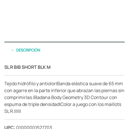
DESCRIPCIÓN
SL R BIB SHORT BLK M
Tejido hidrófilo y antiolor|Banda elástica suave de 65 mm
con agarre en la parte inferior que abrazan las piernas sin
comprimirlas.|Badana Body Geometry 3D Contour con
espuma de triple densidad|Color a juego con los maillots
SL R.||||||
UPC:
01000001527703