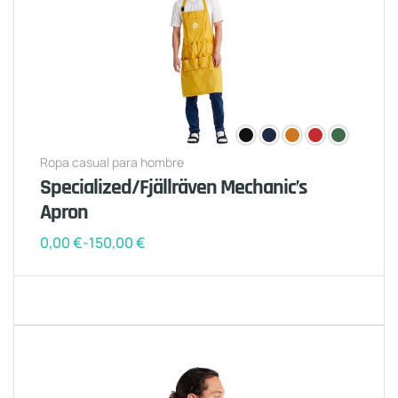
Ropa casual para hombre
Specialized/Fjällräven Mechanic’s
Apron
0,00
€
-
150,00
€