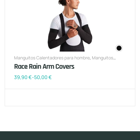
Manguitos Calentadores para hombre
,
Manguitos
Calentadores para mujer
Race Rain Arm Covers
39,90
€
-
50,00
€