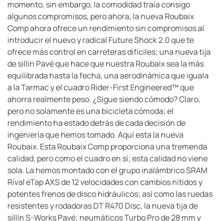
momento, sin embargo, la comodidad traía consigo
algunos compromisos, pero ahora, la nueva Roubaix
Comp ahora ofrece un rendimiento sin compromisos al
introducir el nuevo y radical Future Shock 2.0 que te
ofrece más control en carreteras difíciles; una nueva tija
de sillín Pavé que hace que nuestra Roubaix sea la más
equilibrada hasta la fecha, una aerodinámica que iguala
a la Tarmac y el cuadro Rider-First Engineered™ que
ahorra realmente peso. ¿Sigue siendo cómodo? Claro,
pero no solamente es una bicicleta cómoda; el
rendimiento ha estado detrás de cada decisión de
ingeniería que hemos tomado. Aquí esta la nueva
Roubaix. Esta Roubaix Comp proporciona una tremenda
calidad, pero como el cuadro en sí; esta calidad no viene
sola. La hemos montado con el grupo inalámbrico SRAM
Rival eTap AXS de 12 velocidades con cambios nítidos y
potentes frenos de disco hidráulicos; así como las ruedas
resistentes y rodadoras DT R470 Disc, la nueva tija de
sillín S-Works Pavé; neumáticos Turbo Pro de 28 mm y