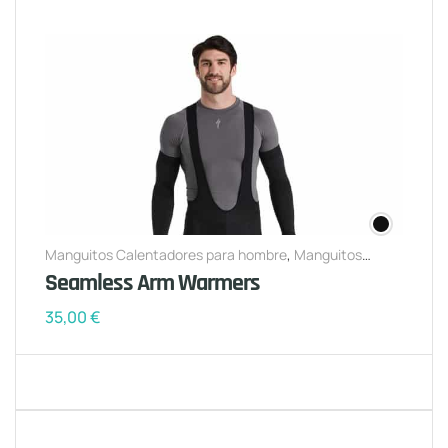
Manguitos Calentadores para hombre
,
Manguitos
Calentadores para mujer
Seamless Arm Warmers
35,00
€