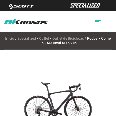
Inicio
/
Specialized
/
Outlet
/
Outlet de Bicicletas
/ Roubaix Comp
– SRAM Rival eTap AXS