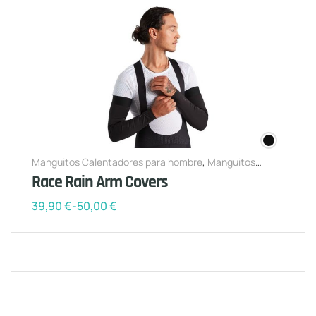
Manguitos Calentadores para hombre
,
Manguitos
Calentadores para mujer
Race Rain Arm Covers
39,90
€
-
50,00
€