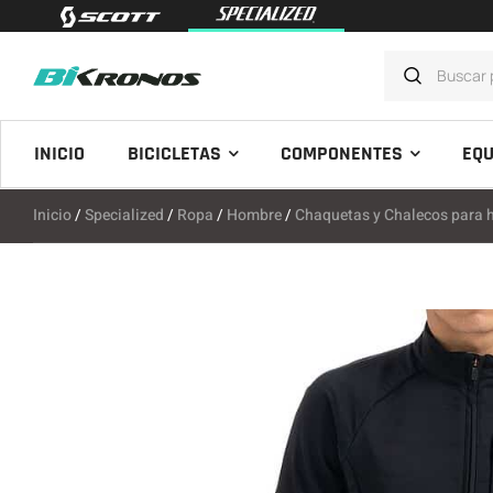
INICIO
BICICLETAS
COMPONENTES
EQU
Inicio
/
Specialized
/
Ropa
/
Hombre
/
Chaquetas y Chalecos para