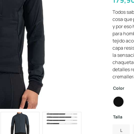
Todos sab
cosa que 
y por eso
para homb
tejido ac
capa resis
la sensac
chaqueta 
detalles r
cremallera
Color
Talla
L