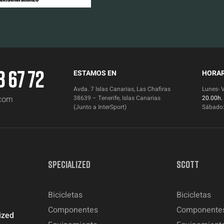
3 67 72
ESTAMOS EN
HORAR
Avda. 7 Islas Canarias, Las Chafiras
Lunes- 
.com
38639 – Tenerife, Islas Canarias
20.00h.
(Junto a InterSport)
Sábado
SPECIALIZED
SCOTT
Bicicletas
Bicicletas
Componentes
Componente
ized