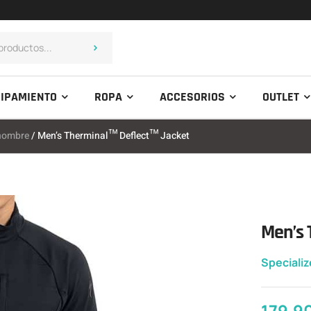
IPAMIENTO
ROPA
ACCESORIOS
OUTLET
 hombre
/ Men’s Therminal™ Deflect™ Jacket
Men’s 
Speciali
179,9