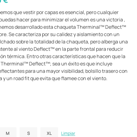
emos que vestir por capas es esencial, pero cualquier
puedas hacer para minimizar el volumen es una victoria ,
 hemos desarrollado esta chaqueta Therminal™ Deflect™
re. Se caracteriza por su calidez y aislamiento con un
olchado sobre la totalidad de la chaqueta, pero alberga una
tente al viento Deflect™ en la parte frontal para reducir
ión térmica. Entro otras características que hacen que la
Therminal™ Deflect™; sea un éxito es que incluye
eflectantes para una mayor visibilidad, bolsillo trasero con
 y un road fit que evita que flamee con el viento.
M
S
XL
Limpiar