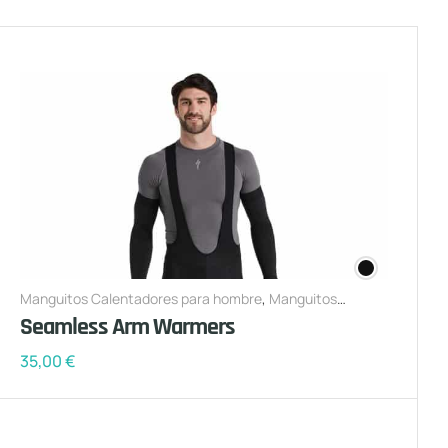
Manguitos Calentadores para hombre
,
Manguitos
Calentadores para mujer
Seamless Arm Warmers
35,00
€