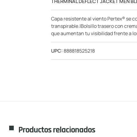
THERMINAL DEFLECT JACKET MEN BL
Capa resistente al viento Pertex® se c
transpirable.|Bolsillo trasero con crem
que aumentan tu visibilidad frente a lo
UPC:
888818525218
Productos relacionados