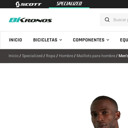
INICIO
BICICLETAS
COMPONENTES
EQU
Inicio
/
Specialized
/
Ropa
/
Hombre
/
Maillots para hombre
/ Men’s