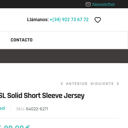
Newsletter
Llámanos:
+(34) 922 73 67 72
CONTACTO
ANTERIOR
SIGUIENTE
SL Solid Short Sleeve Jersey
zed
120,00
0,00
€
-
€
110,00
€
SKU:
64022-6271
€
-
90,00
€