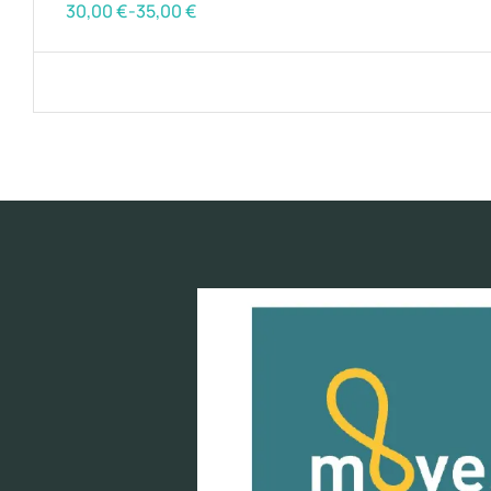
30,00
€
-
35,00
€