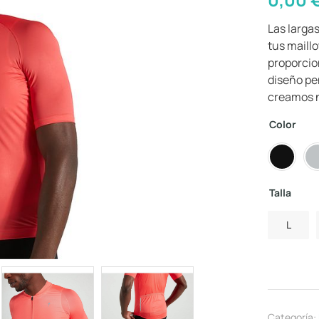
Las largas
tus maill
proporcio
diseño pen
creamos n
Color
Talla
L
Categoría: