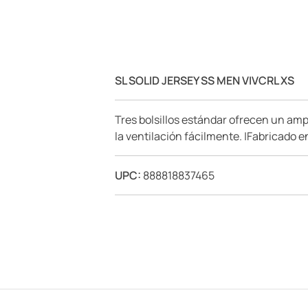
SL SOLID JERSEY SS MEN VIVCRL XS
Tres bolsillos estándar ofrecen un amp
la ventilación fácilmente. |Fabricado e
UPC:
888818837465