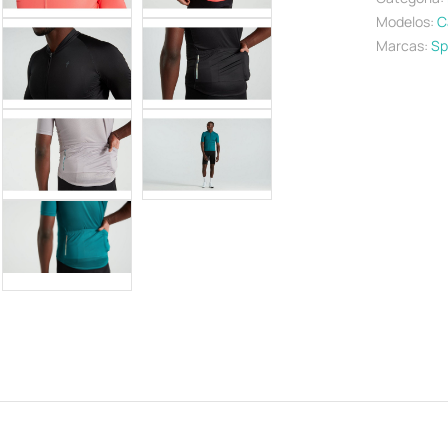
Modelos:
C
Marcas:
Sp