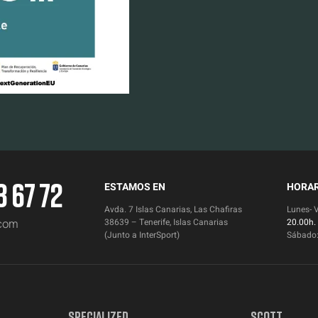
3 67 72
ESTAMOS EN
HORAR
Avda. 7 Islas Canarias, Las Chafiras
Lunes- 
.com
38639 – Tenerife, Islas Canarias
20.00h.
(Junto a InterSport)
Sábado
SPECIALIZED
SCOTT