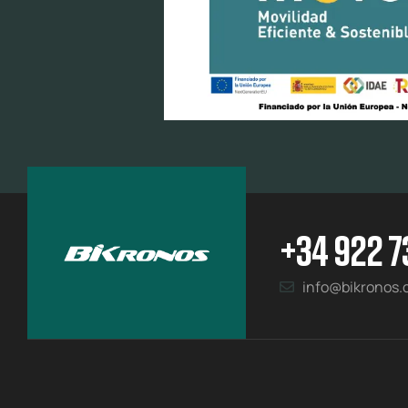
+34 922 7
info@bikronos