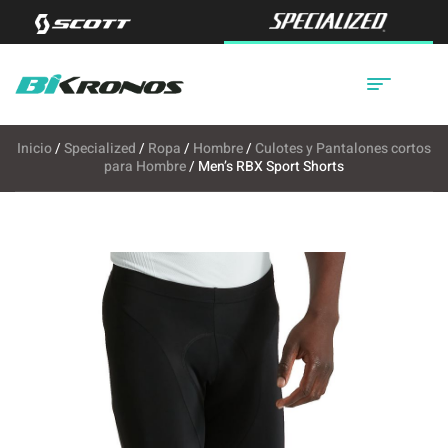
Inicio
/
Specialized
/
Ropa
/
Hombre
/
Culotes y Pantalones cortos
para Hombre
/ Men’s RBX Sport Shorts