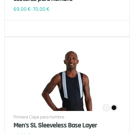
69,00
€
-
70,00
€
Primera Capa para hombre
Men’s SL Sleeveless Base Layer